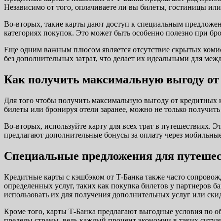
Независимо от того, оплачиваете ли вы билеты, гостиницы или
Во-вторых, такие карты дают доступ к специальным предложе
категориях покупок. Это может быть особенно полезно при бр
Еще одним важным плюсом является отсутствие скрытых комисс
без дополнительных затрат, что делает их идеальными для меж
Как получить максимальную выгоду от
Для того чтобы получить максимальную выгоду от кредитных к
билеты или бронируя отели заранее, можно не только получить
Во-вторых, используйте карту для всех трат в путешествиях. Э
предлагают дополнительные бонусы за оплату через мобильные
Специальные предложения для путеше
Кредитные карты с кэшбэком от Т-Банка также часто сопрово
определенных услуг, таких как покупка билетов у партнеров ба
использовать их для получения дополнительных услуг или ски
Кроме того, карты Т-Банка предлагают выгодные условия по об
пределы страны, ведь каждый процент экономии в таких ситуа