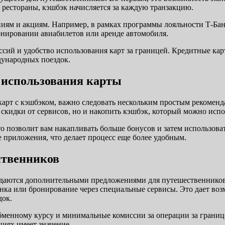
 рестораны, кэшбэк начисляется за каждую транзакцию.
ниям и акциям. Например, в рамках программы лояльности Т-Б
онировании авиабилетов или аренде автомобиля.
ий и удобство использования карт за границей. Кредитные кар
дународных поездок.
 использования карты
арт с кэшбэком, важно следовать нескольким простым рекоменд
 скидки от сервисов, но и накопить кэшбэк, который можно испо
то позволит вам накапливать больше бонусов и затем использова
 приложения, что делает процесс еще более удобным.
ственников
ждаются дополнительными предложениями для путешественников
нка или бронирование через специальные сервисы. Это дает возм
док.
менному курсу и минимальные комиссии за операции за границей
циях имеет значение.