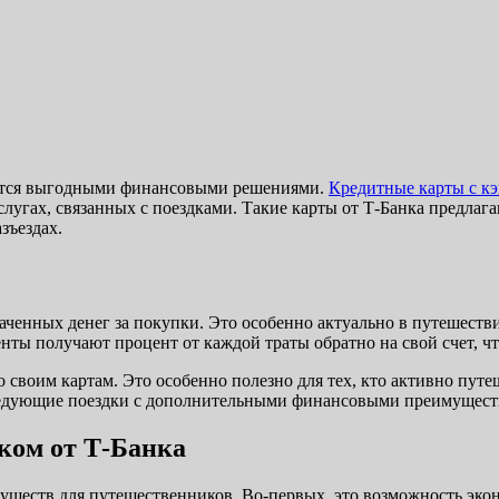
аются выгодными финансовыми решениями.
Кредитные карты с к
лугах, связанных с поездками. Такие карты от Т-Банка предлаг
зъездах.
ченных денег за покупки. Это особенно актуально в путешестви
енты получают процент от каждой траты обратно на свой счет, ч
своим картам. Это особенно полезно для тех, кто активно путеш
 следующие поездки с дополнительными финансовыми преимущест
ком от Т-Банка
уществ для путешественников. Во-первых, это возможность эко