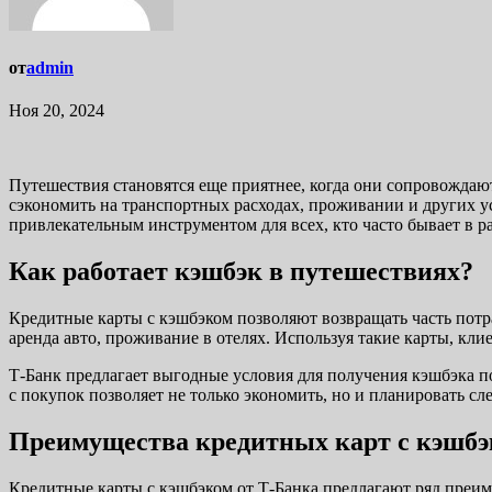
от
admin
Ноя 20, 2024
Путешествия становятся еще приятнее, когда они сопровожд
сэкономить на транспортных расходах, проживании и других ус
привлекательным инструментом для всех, кто часто бывает в ра
Как работает кэшбэк в путешествиях?
Кредитные карты с кэшбэком позволяют возвращать часть потра
аренда авто, проживание в отелях. Используя такие карты, кли
Т-Банк предлагает выгодные условия для получения кэшбэка по 
с покупок позволяет не только экономить, но и планировать
Преимущества кредитных карт с кэшбэ
Кредитные карты с кэшбэком от Т-Банка предлагают ряд преим